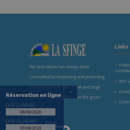
Links
Politi
We and nature has always been
confiden
committed to respecting and protecting
Info s
the environment; with small and large
Credi
Réservation en ligne
gestures we try to preserve the green
Contr
DATE D'ARRIVÉE
around us
DATE DE DÉPART