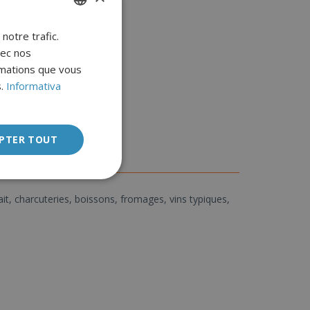
notre trafic.
ITALIAN
vec nos
ENGLISH
rmations que vous
FRENCH
.
Informativa
GERMAN
PTER TOUT
it, charcuteries, boissons, fromages, vins typiques,