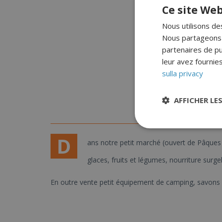
Ce site Web
Nous utilisons des
Nous partageons é
partenaires de pu
leur avez fournies
sulla privacy
AFFICHER LE
D
ans notre petit marché (ouvert de Pâques à
glaces, fruits et légumes, nourriture surgel
En outre vente petit équipement de camping, savons e