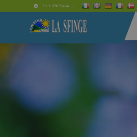
+39 0187825464
|