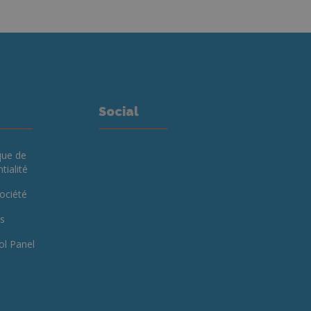
Social
que de
tialité
ociété
ts
ol Panel